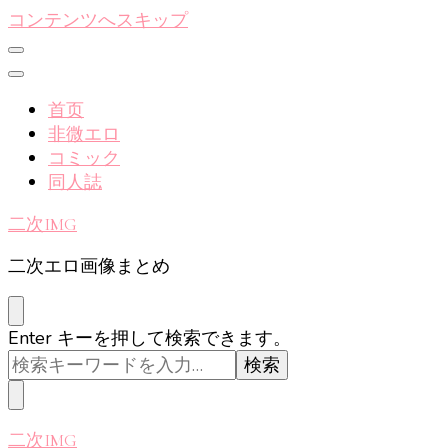
コンテンツへスキップ
首页
非微エロ
コミック
同人誌
二次IMG
二次エロ画像まとめ
な
Enter キーを押して検索できます。
に
か
お
探
二次IMG