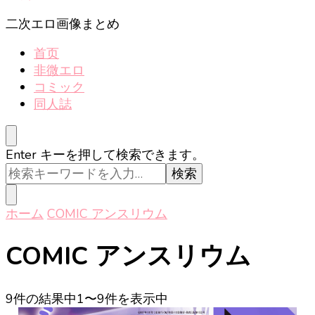
し
で
二次エロ画像まとめ
す
首页
か
非微エロ
?
コミック
同人誌
な
Enter キーを押して検索できます。
に
か
お
ホーム
COMIC アンスリウム
探
し
COMIC アンスリウム
で
す
か
9件の結果中1〜9件を表示中
?