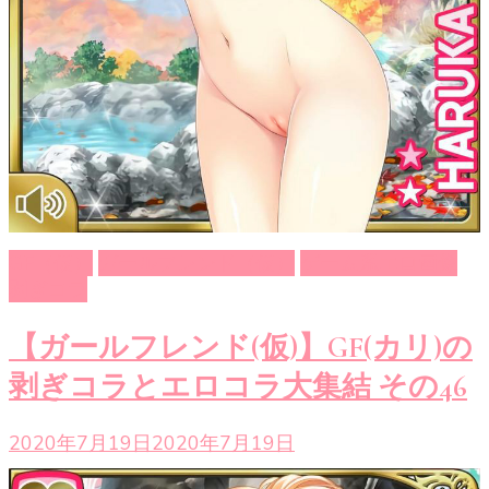
GF（仮）
ガールフレンド（仮）
ゲーム系エロ画像
剥ぎコラ
【ガールフレンド(仮)】GF(カリ)の
剥ぎコラとエロコラ大集結 その46
2020年7月19日
2020年7月19日