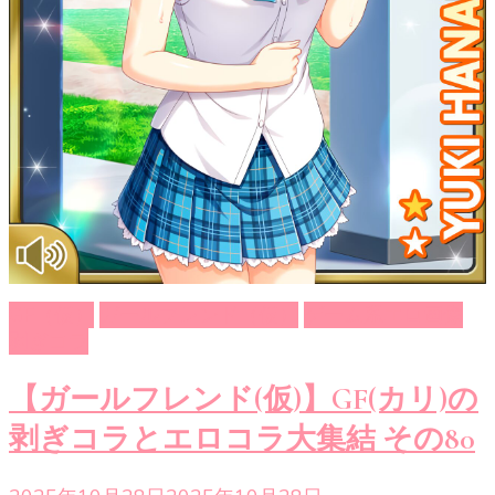
GF（仮）
ガールフレンド（仮）
ゲーム系エロ画像
剥ぎコラ
【ガールフレンド(仮)】GF(カリ)の
剥ぎコラとエロコラ大集結 その80