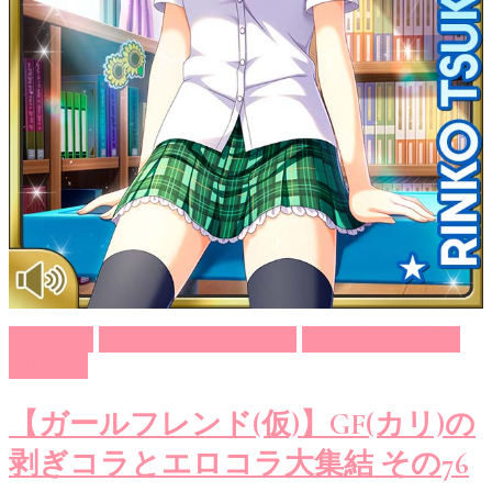
GF（仮）
ガールフレンド（仮）
ゲーム系エロ画像
剥ぎコラ
【ガールフレンド(仮)】GF(カリ)の
剥ぎコラとエロコラ大集結 その76