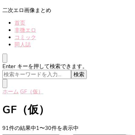
し
で
二次エロ画像まとめ
す
首页
か
非微エロ
?
コミック
同人誌
な
Enter キーを押して検索できます。
に
か
お
ホーム
GF（仮）
探
し
GF（仮）
で
す
か
91件の結果中1〜30件を表示中
?