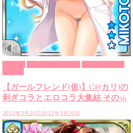
GF（仮）
ガールフレンド（仮）
ゲーム系エロ画像
剥ぎコラ
【ガールフレンド(仮)】GF(カリ)の
剥ぎコラとエロコラ大集結 その56
2022年2月20日
2022年2月20日