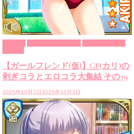
GF（仮）
ガールフレンド（仮）
ゲーム系エロ画像
剥ぎコラ
【ガールフレンド(仮)】GF(カリ)の
剥ぎコラとエロコラ大集結 その79
2025年10月3日
2025年10月3日