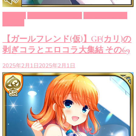
GF（仮）
ガールフレンド（仮）
ゲーム系エロ画像
剥ぎコラ
【ガールフレンド(仮)】GF(カリ)の
剥ぎコラとエロコラ大集結 その69
2025年2月1日
2025年2月1日