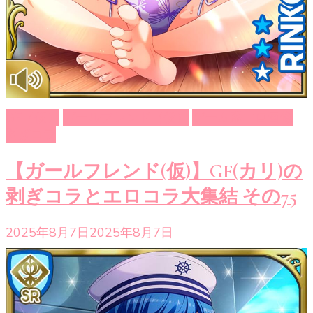
GF（仮）
ガールフレンド（仮）
ゲーム系エロ画像
剥ぎコラ
【ガールフレンド(仮)】GF(カリ)の
剥ぎコラとエロコラ大集結 その75
2025年8月7日
2025年8月7日