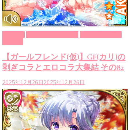
GF（仮）
ガールフレンド（仮）
ゲーム系エロ画像
剥ぎコラ
【ガールフレンド(仮)】GF(カリ)の
剥ぎコラとエロコラ大集結 その82
2025年12月26日
2025年12月26日