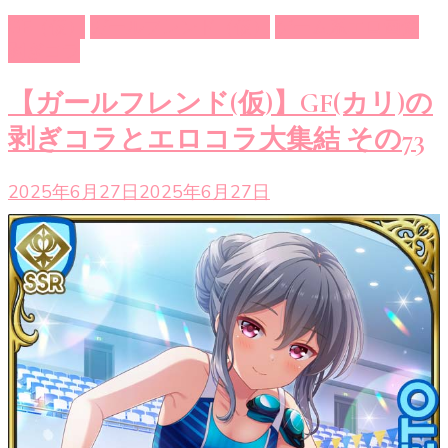
GF（仮）
ガールフレンド（仮）
ゲーム系エロ画像
剥ぎコラ
【ガールフレンド(仮)】GF(カリ)の
剥ぎコラとエロコラ大集結 その73
2025年6月27日
2025年6月27日