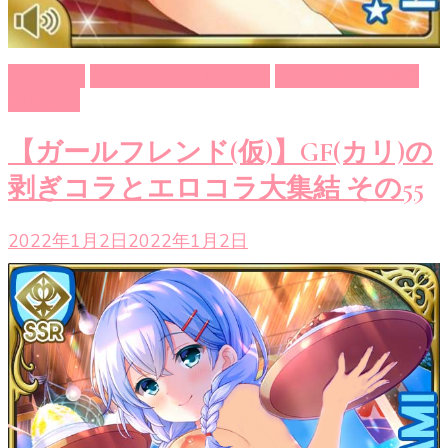
GF（仮）
ガールフレンド（仮）
ゲーム系エロ画像
剥ぎコラ
【ガールフレンド(仮)】GF(カリ)の
剥ぎコラとエロコラ大集結 その55
2022年1月2日
2022年1月2日