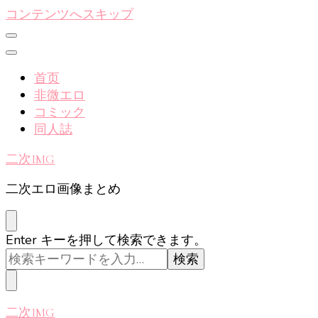
コンテンツへスキップ
首页
非微エロ
コミック
同人誌
二次IMG
二次エロ画像まとめ
な
Enter キーを押して検索できます。
に
か
お
探
二次IMG