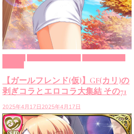
GF（仮）
ガールフレンド（仮）
ゲーム系エロ画像
剥ぎコラ
【ガールフレンド(仮)】GF(カリ)の
剥ぎコラとエロコラ大集結 その71
2025年4月17日
2025年4月17日