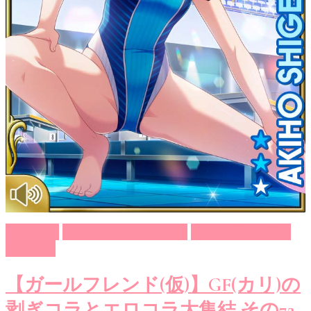
GF（仮）
ガールフレンド（仮）
ゲーム系エロ画像
剥ぎコラ
【ガールフレンド(仮)】GF(カリ)の
剥ぎコラとエロコラ大集結 その72