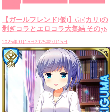
GF（仮）
ガールフレンド（仮）
ゲーム系エロ画像
剥ぎコラ
【ガールフレンド(仮)】GF(カリ)の
剥ぎコラとエロコラ大集結 その78
2025年9月15日
2025年9月15日